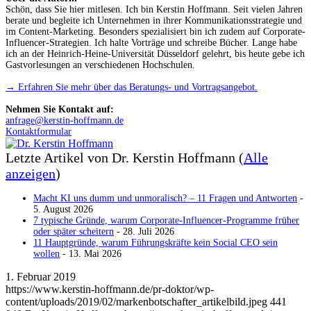
Schön, dass Sie hier mitlesen. Ich bin Kerstin Hoffmann. Seit vielen Jahren
berate und begleite ich Unternehmen in ihrer Kommunikationsstrategie und
im Content-Marketing. Besonders spezialisiert bin ich zudem auf Corporate-
Influencer-Strategien. Ich halte Vorträge und schreibe Bücher. Lange habe
ich an der Heinrich-Heine-Universität Düsseldorf gelehrt, bis heute gebe ich
Gastvorlesungen an verschiedenen Hochschulen.
→ Erfahren Sie mehr über das Beratungs- und Vortragsangebot.
Nehmen Sie Kontakt auf:
anfrage@kerstin-hoffmann.de
Kontaktformular
Letzte Artikel von Dr. Kerstin Hoffmann
(
Alle
anzeigen
)
Macht KI uns dumm und unmoralisch? – 11 Fragen und Antworten
-
5. August 2026
7 typische Gründe, warum Corporate-Influencer-Programme früher
oder später scheitern
- 28. Juli 2026
11 Hauptgründe, warum Führungskräfte kein Social CEO sein
wollen
- 13. Mai 2026
1. Februar 2019
https://www.kerstin-hoffmann.de/pr-doktor/wp-
content/uploads/2019/02/markenbotschafter_artikelbild.jpeg
441