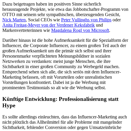
Dazu beigetragen haben im positiven Sinne sicherlich
herausragende Projekte, wie etwa das Jobbotschafter-Programm von
OTTO mit seinem sehr sympathischen, überzeugenden Gesicht,
Nick Marten
, Social CEOs wie
Peter Vullinghs von Philips
oder
Anita Freitag-Meyer von der Verdener Keksfabrik
und
Markenvertreterinnen wie
Magdalena Rogl von Microsoft
.
Darüber hinaus ist die hohe Aufmerksamkeit für die Spezialform der
Influencer, die Corporate Influencer, zu einem großen Teil auch der
großen Aufmerksamkeit um die primär sich selbst und ihrer
Personenmarke verpflichteten Meinungsbildner in sozialen
Netzwerken zu verdanken: meist junge Menschen, die ihre
Sichtbarkeit in einer großen Community zu Werbegeld machen.
Entsprechend sehen sich alle, die sich seriös mit dem Influencer-
Marketing befassen, oft mit Vorurteilen oder unrealistischen
Vorstellungen konfrontiert. Dabei ist ja die Werbung mit
prominenten Testimonials so alt wie die Werbung selbst.
Künftige Entwicklung: Professionalisierung statt
Hype
Es sollte allerdings einleuchten, dass das Influencer-Marketing auch
nicht plötzlich das Allheilmittel für alle Probleme mit mangelnder
Sichtbarkeit, fehlender Conversion oder gegen Umsatzeinbrüche