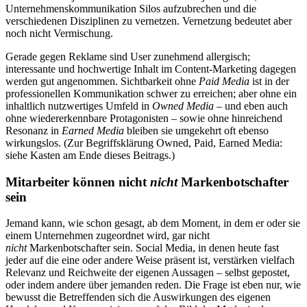
Unternehmenskommunikation Silos aufzubrechen und die
verschiedenen Disziplinen zu vernetzen. Vernetzung bedeutet aber
noch nicht Vermischung.
Gerade gegen Reklame sind User zunehmend allergisch;
interessante und hochwertige Inhalt im Content-Marketing dagegen
werden gut angenommen. Sichtbarkeit ohne
Paid Media
ist in der
professionellen Kommunikation schwer zu erreichen; aber ohne ein
inhaltlich nutzwertiges Umfeld in
Owned Media
– und eben auch
ohne wiedererkennbare Protagonisten – sowie ohne hinreichend
Resonanz in
Earned Media
bleiben sie umgekehrt oft ebenso
wirkungslos. (Zur Begriffsklärung Owned, Paid, Earned Media:
siehe Kasten am Ende dieses Beitrags.)
Mitarbeiter können nicht
nicht
Markenbotschafter
sein
Jemand kann, wie schon gesagt, ab dem Moment, in dem er oder sie
einem Unternehmen zugeordnet wird, gar nicht
nicht
Markenbotschafter sein. Social Media, in denen heute fast
jeder auf die eine oder andere Weise präsent ist, verstärken vielfach
Relevanz und Reichweite der eigenen Aussagen – selbst gepostet,
oder indem andere über jemanden reden. Die Frage ist eben nur, wie
bewusst die Betreffenden sich die Auswirkungen des eigenen