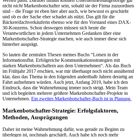
Werten passt. Darüber hinaus können Unternehmensangehörige gar
nicht
nicht
Markenbotschafter sein, sobald sie der Firma zuzuordnen
sind – die Frage ist eben hier aber auch, wie bewusst es geschieht
und ob es der Sache eher schadet als nützt. Das gilt für die
Bäckereifachverkäuferin ebenso wie für den Vorstand eines DAX-
30-Konzerns. Schon deswegen müssen sich heute die
Verantwortlichen in jedem Unternehmen Gedanken über eine
Markenbotschafter-Strategie machen, wie auch immer diese sich
hinterher ausprägt.
So lauten die zentralen Thesen meines Buchs “Lotsen in der
Informationsflut. Erfolgreiche Kommunikationsstrategien mit
starken Markenbotschaftern aus dem Unternehmen“. Als das Buch
im Frühjahr 2017 erschien, war mir überhaupt noch nicht annähernd
klar, dass das Thema in den folgenden anderthalb Jahren derartig an
Fahrt aufnehmen würden. Auch jetzt, Anfang 2019, habe ich den
Eindruck, dass die Wahrnehmung immer noch steigt. Mein Team
und ich begleiten mehrere größere Markenbotschafter-Projekte in
Unternehmen.
Ein zweites Markenbotschafter-Buch ist in Planung.
Markenbotschafter-Strategie: Erfolgsfaktoren,
Methoden, Ausprägungen
Daher ist meine Wahrnehmung dafür, was gerade zu Beginn zu
überlegen ist, nochmals geschärft. Auch habe ich noch mehr