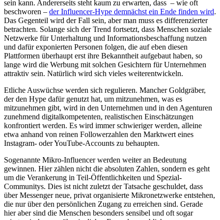
sein kann. Andererseits steht kaum zu erwarten, dass – wie oft
beschworen –
der Influencer-Hype demnächst ein Ende finden wird
.
Das Gegenteil wird der Fall sein, aber man muss es differenzierter
betrachten. Solange sich der Trend fortsetzt, dass Menschen soziale
Netzwerke für Unterhaltung und Informationsbeschaffung nutzen
und dafür exponierten Personen folgen, die auf eben diesen
Plattformen überhaupt erst ihre Bekanntheit aufgebaut haben, so
lange wird die Werbung mit solchen Gesichtern für Unternehmen
attraktiv sein. Natürlich wird sich vieles weiterentwickeln.
Etliche Auswüchse werden sich regulieren. Mancher Goldgräber,
der den Hype dafür genutzt hat, um mitzunehmen, was es
mitzunehmen gibt, wird in den Unternehmen und in den Agenturen
zunehmend digitalkompetenten, realistischen Einschätzungen
konfrontiert werden. Es wird immer schwieriger werden, alleine
etwa anhand von reinen Followerzahlen den Marktwert eines
Instagram- oder YouTube-Accounts zu behaupten.
Sogenannte Mikro-Influencer werden weiter an Bedeutung
gewinnen. Hier zählen nicht die absoluten Zahlen, sondern es geht
um die Verankerung in Teil-Öffentlichkeiten und Spezial-
Communitys. Dies ist nicht zuletzt der Tatsache geschuldet, dass
über Messenger neue, privat organisierte Mikronetzwerke entstehen,
die nur über den persönlichen Zugang zu erreichen sind. Gerade
hier aber sind die Menschen besonders sensibel und oft sogar