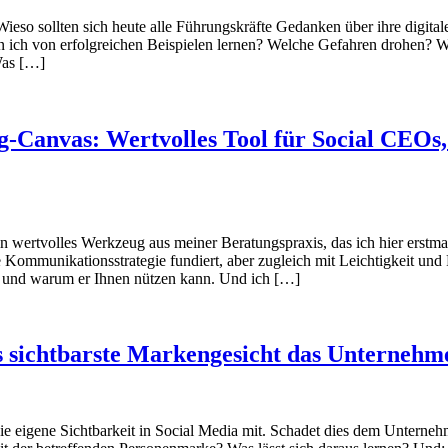
ieso sollten sich heute alle Führungskräfte Gedanken über ihre digital
n ich von erfolgreichen Beispielen lernen? Welche Gefahren drohen? Was
Was […]
-Canvas: Wertvolles Tool für Social CEOs,
 wertvolles Werkzeug aus meiner Beratungspraxis, das ich hier erstmal
e Kommunikationsstrategie fundiert, aber zugleich mit Leichtigkeit und F
e und warum er Ihnen nützen kann. Und ich […]
 sichtbarste Markengesicht das Unternehme
e eigene Sichtbarkeit in Social Media mit. Schadet dies dem Untern