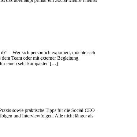
: Ist das überhaupt primär ein Social-Media-Thema?
rd?“ – Wer sich persönlich exponiert, möchte sich
s dem Team oder mit externer Begleitung.
e für einen sehr kompakten […]
raxis sowie praktische Tipps für die Social-CEO-
folgen und Interviewfolgen. Alle nicht länger als