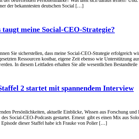
it der betreffenden Personenmarke? Was lässt sich daraus lernen? Und
iner der bekanntesten deutschen Social […]
 taugt meine Social-CEO-Strategie?
nen Sie sicherstellen, dass meine Social-CEO-Strategie erfolgreich wi
gesetzten Ressourcen kostbar, eigene Zeit ebenso wie Unterstützung au
werden. In diesem Leitfaden erhalten Sie alle wesentlichen Bestandteil
taffel 2 startet mit spannendem Interview
den Persönlichkeiten, aktuelle Einblicke, Wissen aus Forschung und P
fel des Social-CEO-Podcasts gestartet. Erneut gibt es einen Mix aus Solo
e Episode dieser Staffel habe ich Frauke von Polier […]